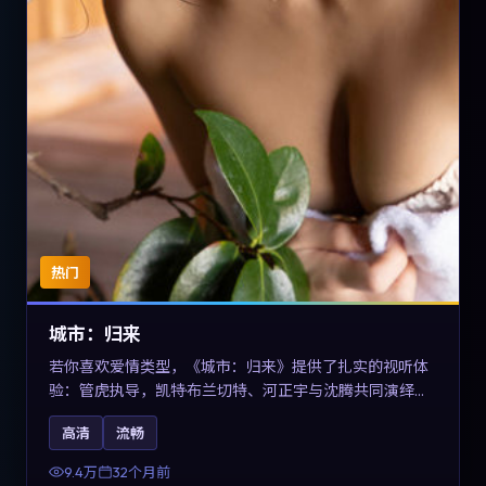
热门
城市：归来
若你喜欢爱情类型，《城市：归来》提供了扎实的视听体
验：管虎执导，凯特·布兰切特、河正宇与沈腾共同演绎。
影片2023年于德国上映，内容在有限空间内完成高密度的
高清
流畅
戏剧冲突，关键词包含高清流畅、人物关系与情节反转，
适合检索「2023爱情」「德国电影」的用户。
9.4万
32个月前