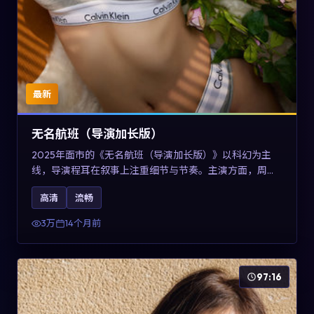
最新
无名航班（导演加长版）
2025年面市的《无名航班（导演加长版）》以科幻为主
线，导演程耳在叙事上注重细节与节奏。主演方面，周冬
雨、凯特·布兰切特与巩俐的表演为角色增添层次。故事以
高清
流畅
女性视角重写传统类型片的叙事惯性，可作为美国影视爱
好者的高清观影选择。
3万
14个月前
97:16