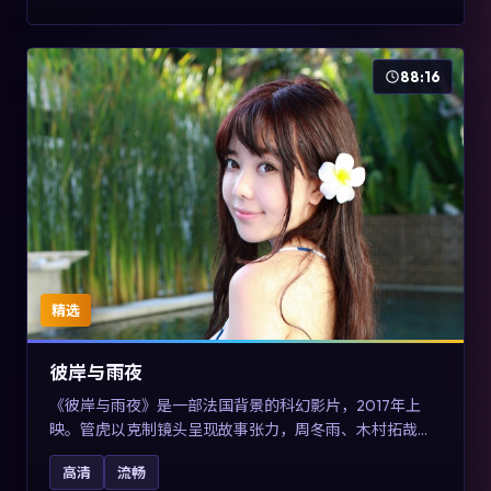
88:16
精选
彼岸与雨夜
《彼岸与雨夜》是一部法国背景的科幻影片，2017年上
映。管虎以克制镜头呈现故事张力，周冬雨、木村拓哉与
张震的对手戏可圈可点。剧情层面在真实历史背景下虚构
高清
流畅
一段跨国追寻之旅，对关注导演风格与演员阵容的观众具