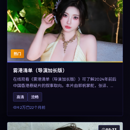
热门
雾港清单（导演加长版）
在线观看《雾港清单（导演加长版）》可了解2024年前后
中国香港悬疑片的叙事取向。本片由郭帆掌舵，张译、王
景春与咏梅主演，情节通过音乐与声音设计强化情绪张
高清
流畅
力，兼具娱乐性与讨论空间，适合作为片单补充与类型对
比参考。
9.2万
22个月前
99:33