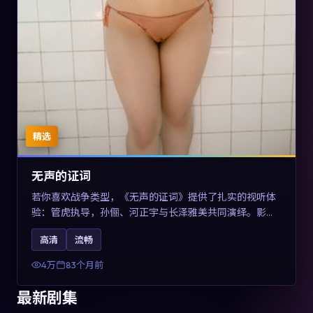
精选
无声的证词
若你喜欢战争类型，《无声的证词》提供了扎实的视听体
验：管虎执导，孙俪、河正宇与长泽雅美共同演绎。影片
2019年于澳大利亚上映，内容在罪案类型框架内探讨制度
高清
流畅
与个体关系，关键词包含高清流畅、人物关系与情节反
转，适合检索「2019战争」「澳大利亚电影」的用户。
4万
83个月前
最新剧集