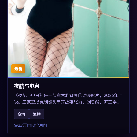
最新
夜航与电台
《夜航与电台》是一部意大利背景的动漫影片，2025年上
映。王家卫以克制镜头呈现故事张力，刘昊然、河正宇与
王景春的对手戏可圈可点。剧情层面以多线叙事拼贴都市
高清
流畅
边缘人的选择与救赎，对关注导演风格与演员阵容的观众
具有检索与收藏价值。
2.7万
10个月前