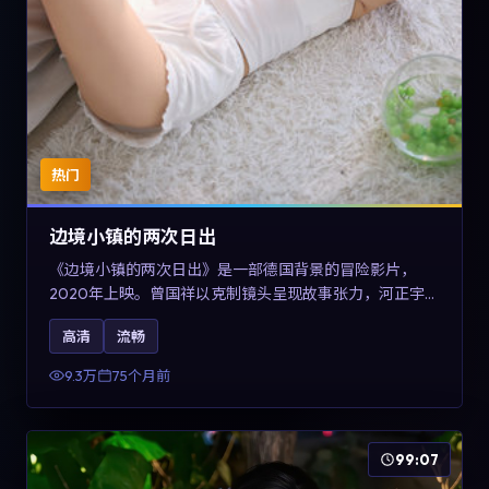
热门
边境小镇的两次日出
《边境小镇的两次日出》是一部德国背景的冒险影片，
2020年上映。曾国祥以克制镜头呈现故事张力，河正宇、
孙俪与任素汐的对手戏可圈可点。剧情层面在战争余波中
高清
流畅
刻画小人物的尊严与信念，对关注导演风格与演员阵容的
观众具有检索与收藏价值。
9.3万
75个月前
99:07