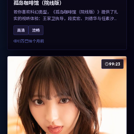
孤岛咖啡馆（院线版）
若你喜欢科幻类型，《孤岛咖啡馆（院线版）》提供了扎
实的视听体验：王家卫执导，段奕宏、刘德华与任素汐共
同演绎。影片2025年于中国台湾上映，内容用冷峻镜头语
高清
流畅
言观察城市夜间的孤独，关键词包含高清流畅、人物关系
与情节反转，适合检索「2025科幻」「中国台湾电影」的
1.1万
18个月前
用户。
99:23