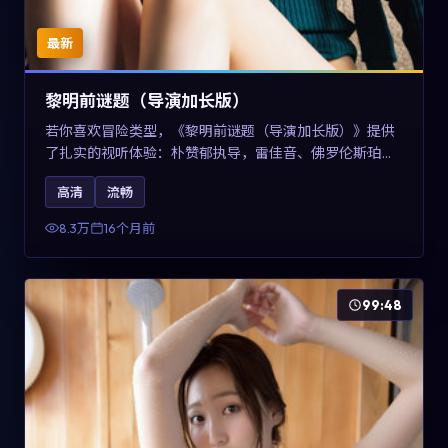
最新
黎明前谜题（导演加长版）
若你喜欢冒险类型，《黎明前谜题（导演加长版）》提供
了扎实的视听体验：朴赞郁执导，雷佳音、佛罗伦斯·珀与
章子怡共同演绎。影片2025年于美国上映，内容在有限空
高清
流畅
间内完成高密度的戏剧冲突，关键词包含高清流畅、人物
关系与情节反转，适合检索「2025冒险」「美国电影」的
8.3万
16个月前
用户。
99:48