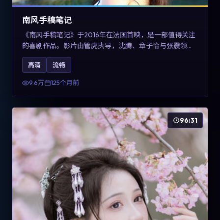
南风手稿笔记
《南风手稿笔记》于2016年在法国首映，是一部值得关注
的喜剧作品。影片由管虎执导，沈腾、章子怡与张震领衔
出演。剧情通过回忆与现实交错呈现记忆的可塑性，整体
高清
流畅
完成度高，适合希望了解法国喜剧类型创作的观众在线观
看。
9.6万
125个月前
96:31