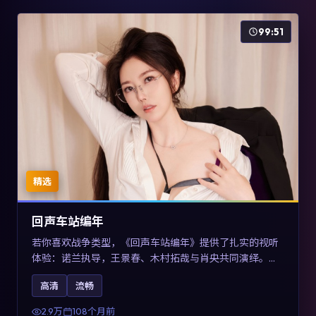
99:51
精选
回声车站编年
若你喜欢战争类型，《回声车站编年》提供了扎实的视听
体验：诺兰执导，王景春、木村拓哉与肖央共同演绎。影
片2017年于澳大利亚上映，内容用喜剧外壳包裹对现实规
高清
流畅
则的温和反讽，关键词包含高清流畅、人物关系与情节反
转，适合检索「2017战争」「澳大利亚电影」的用户。
2.9万
108个月前