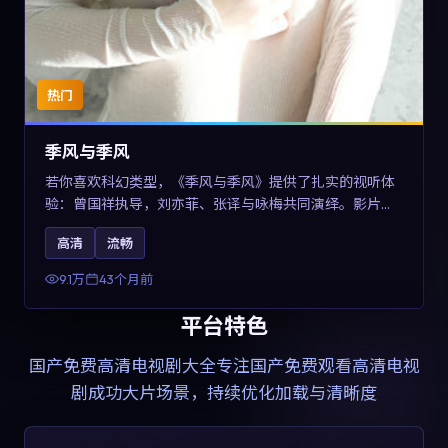
热门
季风与季风
若你喜欢科幻类型，《季风与季风》提供了扎实的视听体
验：曾国祥执导，刘亦菲、张译与咏梅共同演绎。影片
2023年于西班牙上映，内容在有限空间内完成高密度的戏
高清
流畅
剧冲突，关键词包含高清流畅、人物关系与情节反转，适
合检索「2023科幻」「西班牙电影」的用户。
9.1万
43个月前
平台特色
国产免费高清电视剧大全
专注国产免费观看高清电视
剧成功大片场景，持续优化加载与清晰度