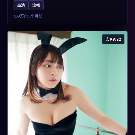
影片2025年于法国上映，内容用喜剧外壳包裹对现实规则
高清
流畅
的温和反讽，关键词包含高清流畅、人物关系与情节反
转，适合检索「2025动漫」「法国电影」的用户。
8万
8个月前
99:22