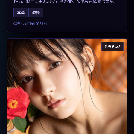
作品。影片由李安执导，刘亦菲、胡歌与黄渤领衔出演。
剧情用喜剧外壳包裹对现实规则的温和反讽，整体完成度
高清
流畅
高，适合希望了解意大利冒险类型创作的观众在线观看。
9.5万
44个月前
99:57